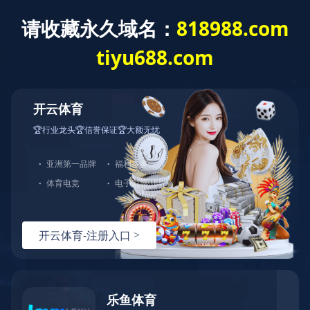
华体会（中国）携手旗下东泰机械，打造专业包装机械工厂！
更多关注
T
o
g
g
华体会官方网页版
l
>
产品中心
>
灌装机
>
液体灌装机
e
n
a
全自动液体灌装机
v
i
g
a
QQ:13
t
i
301150
135890
o
n
3
95288
0531-