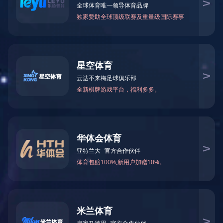
889088
65
全自动液体灌装机用于灌装饮料、果汁，牛奶，酒精，
消毒液，口服液，洗衣液等液体,广泛应用于食品,化工,
医疗等行业
型号：
适用对象：
日期：[2023-7-6
加工定制：
10:50:15]
产品详情
产品视频
工厂优势