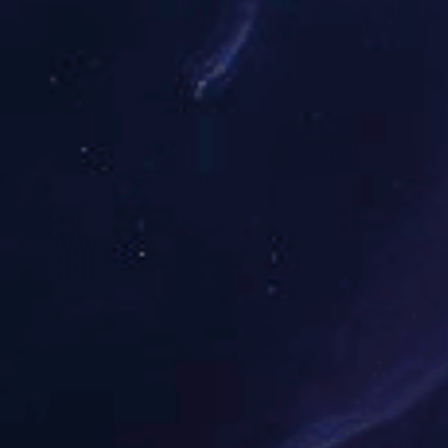
磁力泵液体灌装机
全自动液体灌装机