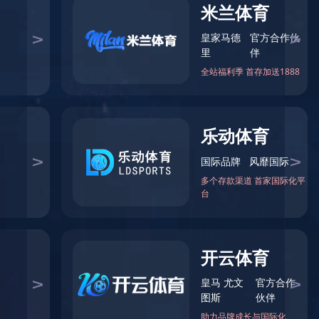
889088
65
。灌装头设有特殊防漏装置，灌装无拉丝，